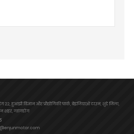
िंग 22, हुआझी विज्ञान और प्रौद्योगिकी पार्क, बेइजियाओ टाउन, शुंडे जिला,
न शहर, ग्वांगडोंग
ल
e@enjunmotor.com