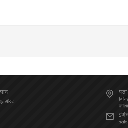
्पाद
पता
बिल्ड
्युत मोटर
फ़ोशा
ईमे
sal